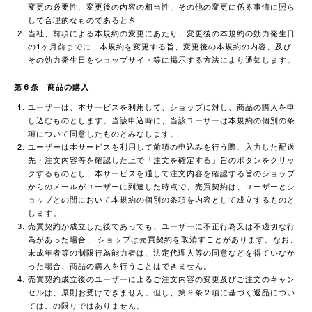
変更の必要性、変更後の内容の相当性、その他の変更に係る事情に照ら
して合理的なものであるとき
当社、前項による本規約の変更にあたり、変更後の本規約の効力発生日
の1ヶ月前までに、本規約を変更する旨、変更後の本規約の内容、及び
その効力発生日をショップサイト等に掲示する方法により通知します。
第６条 商品の購入
ユーザーは、本サービスを利用して、ショップに対し、商品の購入を申
し込むものとします。当該申込時に、当該ユーザーは本規約の個別の条
項について同意したものとみなします。
ユーザーは本サービスを利用して前項の申込みを行う際、入力した配送
先・注文内容等を確認した上で「注文を確定する」旨のボタンをクリッ
クするものとし、本サービスを通して注文内容を確認する旨のショップ
からのメールがユーザーに到達した時点で、売買契約は、ユーザーとシ
ョップとの間において本規約の個別の条項を内容として成立するものと
します。
売買契約が成立した後であっても、ユーザーに不正行為又は不適切な行
為があった場合、 ショップは売買契約を取消すことがあります。なお、
未成年者等の制限行為能力者は、法定代理人等の同意などを得ていなか
った場合、商品の購入を行うことはできません。
売買契約成立後のユーザーによるご注文内容の変更及びご注文のキャン
セルは、原則お受けできません。但し、第９条２項に基づく返品につい
てはこの限りではありません。