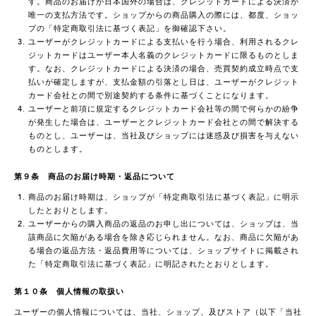
す。商品のお届けが日本国外の場合は、クレジットカードによる決済が
唯一の支払方法です。ショップからの商品購入の際には、都度、ショッ
プの「特定商取引法に基づく表記」を御確認下さい。
ユーザーがクレジットカードによる支払いを行う場合、利用されるクレ
ジットカードはユーザー本人名義のクレジットカードに限るものとしま
す。なお、クレジットカードによる決済の場合、売買契約成立時点で支
払いが確定しますが、支払金額の引落とし日は、ユーザーがクレジット
カード会社との間で別途契約する条件に基づくことになります。
ユーザーと前項に規定するクレジットカード会社等の間で何らかの紛争
が発生した場合は、ユーザーとクレジットカード会社との間で解決する
ものとし、ユーザーは、当社及びショップには迷惑及び損害を与えない
ものとします。
第９条 商品のお届け時期・返品について
商品のお届け時期は、ショップが「特定商取引法に基づく表記」に明示
したとおりとします。
ユーザーからの購入商品の返品のお申し出については、ショップは、当
該商品に欠陥がある場合を除き応じられません。なお、商品に欠陥があ
る場合の返品方法・返品費用等については、ショップサイトに掲載され
た「特定商取引法に基づく表記」に明記されたとおりとします。
第１０条 個人情報の取扱い
ユーザーの個人情報については、当社、ショップ、及びストア（以下「当社