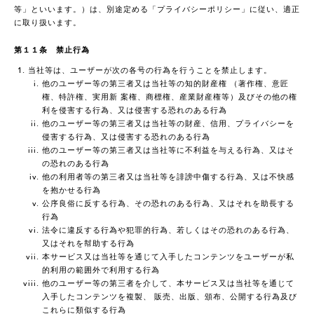
等」といいます。）は、別途定める「プライバシーポリシー」に従い、適正
に取り扱います。
第１１条 禁止行為
当社等は、ユーザーが次の各号の行為を行うことを禁止します。
他のユーザー等の第三者又は当社等の知的財産権 （著作権、意匠
権、特許権、実用新 案権、商標権、産業財産権等）及びその他の権
利を侵害する行為、又は侵害する恐れのある行為
他のユーザー等の第三者又は当社等の財産、信用、プライバシーを
侵害する行為、又は侵害する恐れのある行為
他のユーザー等の第三者又は当社等に不利益を与える行為、又はそ
の恐れのある行為
他の利用者等の第三者又は当社等を誹謗中傷する行為、又は不快感
を抱かせる行為
公序良俗に反する行為、その恐れのある行為、又はそれを助長する
行為
法令に違反する行為や犯罪的行為、若しくはその恐れのある行為、
又はそれを幇助する行為
本サービス又は当社等を通じて入手したコンテンツをユーザーが私
的利用の範囲外で利用する行為
他のユーザー等の第三者を介して、本サービス又は当社等を通じて
入手したコンテンツを複製、 販売、出版、頒布、公開する行為及び
これらに類似する行為