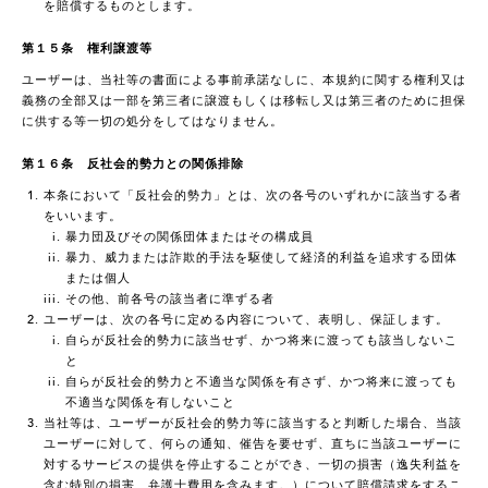
を賠償するものとします。
第１５条 権利譲渡等
ユーザーは、当社等の書面による事前承諾なしに、本規約に関する権利又は
義務の全部又は一部を第三者に譲渡もしくは移転し又は第三者のために担保
に供する等一切の処分をしてはなりません。
第１６条 反社会的勢力との関係排除
本条において「反社会的勢力」とは、次の各号のいずれかに該当する者
をいいます。
暴力団及びその関係団体またはその構成員
暴力、威力または詐欺的手法を駆使して経済的利益を追求する団体
または個人
その他、前各号の該当者に準ずる者
ユーザーは、次の各号に定める内容について、表明し、保証します。
自らが反社会的勢力に該当せず、かつ将来に渡っても該当しないこ
と
自らが反社会的勢力と不適当な関係を有さず、かつ将来に渡っても
不適当な関係を有しないこと
当社等は、ユーザーが反社会的勢力等に該当すると判断した場合、当該
ユーザーに対して、何らの通知、催告を要せず、直ちに当該ユーザーに
対するサービスの提供を停止することができ、一切の損害（逸失利益を
含む特別の損害、弁護士費用を含みます。）について賠償請求をするこ