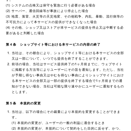
(1) システムの点検又は保守を緊急に行う必要がある場合
(2) サーバー、通信回線等が事故により停止した場合
(3) 地震、落雷、火災等の天災地変、その他戦争、内乱、暴動、流行病等の
不可抗力によって本サービスの提供ができなくなった場合
(4) その他、ショップ又はストアが本サービスの提供を停止又は中断する必
要があると判断した場合
第４条 ショップサイト等における本サービスの内容の終了
当社は、その都合により、ショップサイト等における本サービスの全部
又は一部について、いつでも提供を終了することができます。
前項の場合、当社はサービス提供終了の1ヶ月前までに、ウェブサイト
に掲載する方法等によりユーザーにその旨を通知します。ただし、当社
が予期し得ない事由又はやむを得ない事由によりショップサイトにおけ
る本サービスの全部又は一部の提供を終了する場合で1ヶ月前までの通
知ができない場合、当社は可能な限り速やかにユーザーに通知するもの
とします。
第５条 本規約の変更
当社は、以下の場合にその裁量により本規約を変更することができま
す。
(1) 本規約の変更が、ユーザーの一般の利益に適合するとき
(2) 本規約の変更が、本規約について契約をした目的に反せず、かつ、