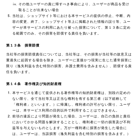
その他ユーザーの責に帰すべき事由により、ユーザーが商品を受け
取ることが出来ない場合
当社は、ショップサイト等における本サービスの提供の停止、中断、内
容の変更、終了、ショップサイト等上に掲載された情報の誤り等、ユー
ザーが本サービスの利用にあたり被った損害について、第１３条に定め
る範囲でのみ、その損害を賠償する責任を負います。
第１３条 損害賠償
当社等の損害賠償責任については、当社等は、その損害が当社等の故意又は
重過失に起因する場合を除き、ユーザーに直接かつ現実に生じた通常損害に
限り（逸失利益を含む特別の損害、弁護士費用を含みません）、賠償する責
任を負います。
第１４条 著作権及び知的財産権
本サービスを通じて提供される著作権等の知的財産権は、別段の定めの
ない限り、全て当社等又は正当な権利を有する第三者（以下総称して
「権利者」といいます。）に帰属し、権利者の許可がない限り、ユーザ
ーは、本サービス利用の目的以外で利用することはできません。
前項の違反により問題が発生した場合、ユーザーは、自己の負担と責任
においてかかる問題を解決することとし、権利者に一切の損害及び不利
益等を与えないものとします。万が一権利者に損害が発生した場合に
は、ユーザーは、当該損害（逸失利益を含む特別の損害を含みます。）