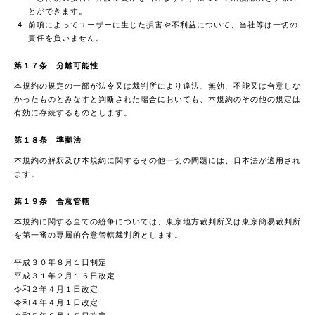
とができます。
前項によってユーザーに生じた損害や不利益について、当社等は一切の
責任を負いません。
第１７条 分離可能性
本規約の規定の一部が法令又は裁判所により違法、無効、不能又は合意しな
かったものとみなすと判断された場合においても、本規約のその他の規定は
有効に存続するものとします。
第１８条 準拠法
本規約の解釈及び本規約に関するその他一切の問題には、日本法が適用され
ます。
第１９条 合意管轄
本規約に関する全ての紛争については、東京地方裁判所又は東京簡易裁判所
を第一審の専属的合意管轄裁判所とします。
平成３０年８月１日制定
平成３１年２月１６日改定
令和２年４月１日改定
令和４年４月１日改定