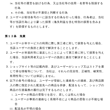
当社等の運営を妨げる行為、又は当社等の信用・名誉等を毀損する
行為
その他、当社等が不適切と判断する行為
ユーザーが前項各号の一に該当する行為を行った場合、行為者は、当社
等が当該行為により蒙った損害（逸失利益を含む特別の損害を含みま
す）を賠償するものとします。
第１２条 免責
ユーザーが本サービスの利用に際し第三者に対して損害を与えた場合、
当該ユーザーの負担と責任で解決することとします。
ユーザーが本規約等に違反したことによって第三者に対して損害を与え
た場合、当該利用者又はユーザーの負担と責任で解決することとしま
す。
ショップサイト等の記載内容、及びユーザーがショップ又はストアを通
じて得る情報等について、 当社は、それらの完全性、正確性、確実性、
有用性等については保証しません。
以下の各号の場合は、ユーザーが登録した連絡先への連絡、及び商品購
入の際に指定された配送先への商品を持参、配送をもって、ショップの
商品の引渡義務の履行は完了するものとします。
ユーザーが商品の受取りを怠り、若しくは拒んだ場合
ユーザーが事前の連絡なく長期不在により商品の受取りが不能な場
合
配送先が不明の場合