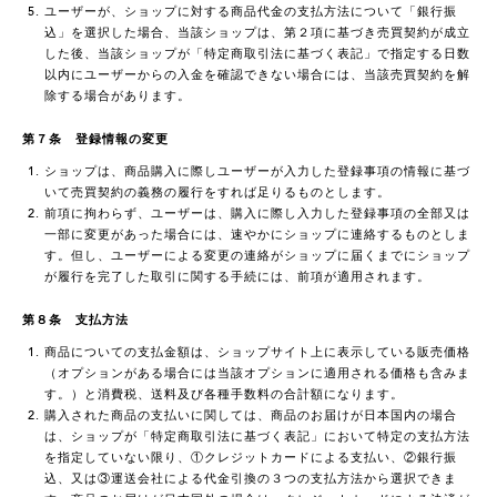
ユーザーが、ショップに対する商品代金の支払方法について「銀行振
込」を選択した場合、当該ショップは、第２項に基づき売買契約が成立
した後、当該ショップが「特定商取引法に基づく表記」で指定する日数
以内にユーザーからの入金を確認できない場合には、当該売買契約を解
除する場合があります。
第７条 登録情報の変更
ショップは、商品購入に際しユーザーが入力した登録事項の情報に基づ
いて売買契約の義務の履行をすれば足りるものとします。
前項に拘わらず、ユーザーは、購入に際し入力した登録事項の全部又は
一部に変更があった場合には、速やかにショップに連絡するものとしま
す。但し、ユーザーによる変更の連絡がショップに届くまでにショップ
が履行を完了した取引に関する手続には、前項が適用されます。
第８条 支払方法
商品についての支払金額は、ショップサイト上に表示している販売価格
（オプションがある場合には当該オプションに適用される価格も含みま
す。）と消費税、送料及び各種手数料の合計額になります。
購入された商品の支払いに関しては、商品のお届けが日本国内の場合
は、ショップが「特定商取引法に基づく表記」において特定の支払方法
を指定していない限り、①クレジットカードによる支払い、②銀行振
込、又は③運送会社による代金引換の３つの支払方法から選択できま