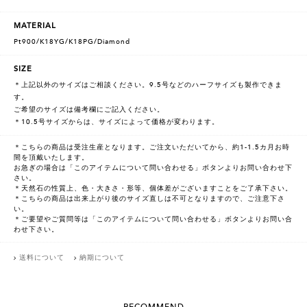
MATERIAL
Pt900/K18YG/K18PG/Diamond
SIZE
＊上記以外のサイズはご相談ください。9.5号などのハーフサイズも製作できま
す。
ご希望のサイズは備考欄にご記入ください。
＊10.5号サイズからは、サイズによって価格が変わります。
＊こちらの商品は受注生産となります。ご注文いただいてから、約1-1.5カ月お時
間を頂戴いたします。
お急ぎの場合は「このアイテムについて問い合わせる」ボタンよりお問い合わせ下
さい。
＊天然石の性質上、色・大きさ・形等、個体差がございますことをご了承下さい。
＊こちらの商品は出来上がり後のサイズ直しは不可となりますので、ご注意下さ
い。
＊ご要望やご質問等は「このアイテムについて問い合わせる」ボタンよりお問い合
わせ下さい。
送料について
納期について