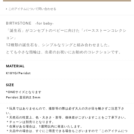
このアイテムについて問い合わせる
BIRTHSTONE -for baby-
「誕生石」がコンセプトのベビーに向けた「バースストーンコレクシ
ョン」
12種類の誕生石を、シンプルなリングと組み合わせました。
とても小さな指輪は、出産のお祝いにお勧めのコレクションです。
MATERIAL
K18YG/Peridot
SIZE
*ONEサイズとなります
Peridot:直径約2.5mm
＊玩具ではありませんので、撮影等の際は必ず大人の方が目を離さずご注意下さ
い。
＊天然石の性質上、色・大きさ・形等、個体差がございますことをご了承下さい。
＊チェーンは別売りとなります。
＊在庫がある場合は、1週間以内に発送いたします。
＊欠品中の場合は、すぐにご用意できる場合もございますので「このアイテムにつ