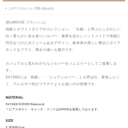
このアイテムについて問い合わせる
[BLANCHE ブランシュ]
純銀とホワイトダイアのコレクション。「白銀」と呼ぶにふさわしい
白く柔らかい光を放つシルバー。素材を生かしハンドメイドで表面に
凹凸をつけたボリュームあるデザイン。銀本来の美しい輝きにダイア
モンドをプラス。輝きの違いも魅力です。
カジュアルと思われがちなシルバーをジュエリーとしてご提案しま
す。
SV1000とは「純銀」・「ピュアシルバー」とも呼ばれ、変色しにく
く、アレルギー性がプラチナよりも低いのが特徴です。
MATERIAL
SV1000/SV925/Diamond
＊ピアスポスト・キャッチ・フックはSV925を使用しております。
SIZE
S:直径約2cm